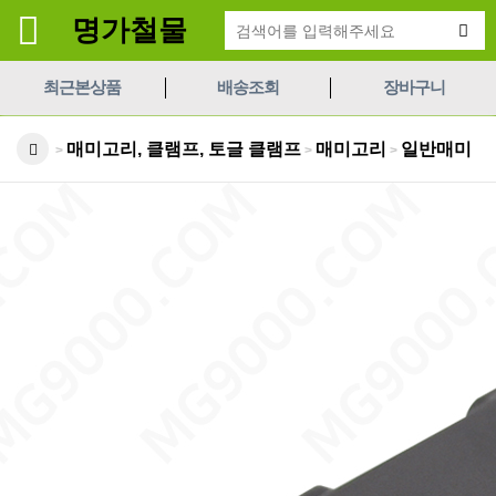
명가철물
최근본상품
배송조회
장바구니
매미고리, 클램프, 토글 클램프
매미고리
일반매미
>
>
>