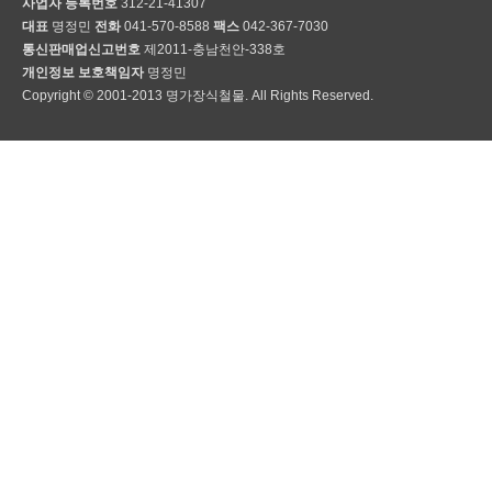
사업자 등록번호
312-21-41307
대표
명정민
전화
041-570-8588
팩스
042-367-7030
통신판매업신고번호
제2011-충남천안-338호
개인정보 보호책임자
명정민
Copyright © 2001-2013 명가장식철물. All Rights Reserved.