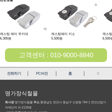
캐스팅 매미 무키대
캐스팅매미 키소
캐스팅
6,300원
5,500원
6,500
고객센터 : 010-9000-8840
전화하기
PC버전
홈
명가장식철물
회사명
명가장식철물
주소
충청남도 천안시 동남구 신방동 784-1 천안산업기
자재단지 아-2139호