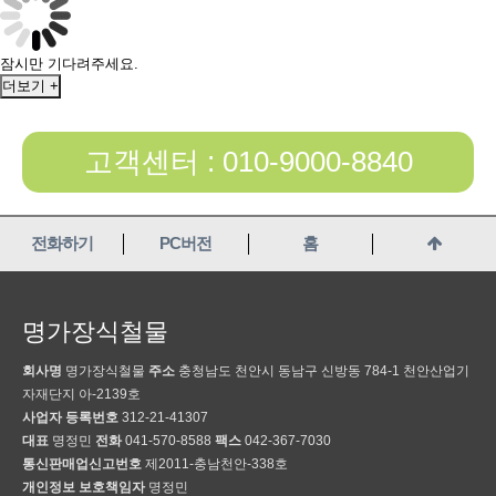
잠시만 기다려주세요.
더보기 +
고객센터 : 010-9000-8840
전화하기
PC버전
홈
명가장식철물
회사명
명가장식철물
주소
충청남도 천안시 동남구 신방동 784-1 천안산업기
자재단지 아-2139호
사업자 등록번호
312-21-41307
대표
명정민
전화
041-570-8588
팩스
042-367-7030
통신판매업신고번호
제2011-충남천안-338호
개인정보 보호책임자
명정민