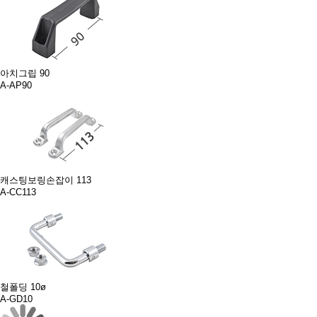
아치그립 90
A-AP90
캐스팅보링손잡이 113
A-CC113
철폴딩 10ø
A-GD10