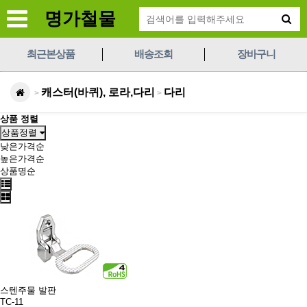
명가철물
최근본상품
배송조회
장바구니
캐스터(바퀴), 로라,다리
다리
>
>
상품 정렬
상품정렬
낮은가격순
높은가격순
상품명순
스텐주물 발판
TC-11