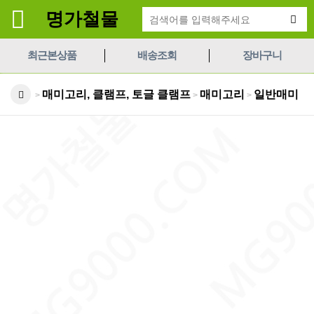
명가철물
최근본상품
배송조회
장바구니
매미고리, 클램프, 토글 클램프
매미고리
일반매미
>
>
>