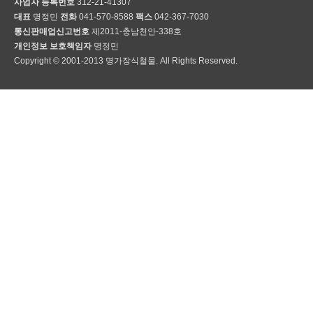
사업자 등록번호
312-21-41307
대표
명정민
전화
041-570-8588
팩스
042-367-7030
통신판매업신고번호
제2011-충남천안-338호
개인정보 보호책임자
명정민
Copyright © 2001-2013 명가장식철물. All Rights Reserved.