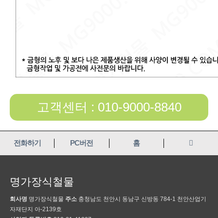
고객센터 : 010-9000-8840
전화하기
PC버전
홈
명가장식철물
회사명
명가장식철물
주소
충청남도 천안시 동남구 신방동 784-1 천안산업기
자재단지 아-2139호