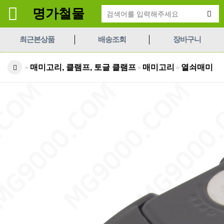
명가철물
최근본상품
배송조회
장바구니
매미고리, 클램프, 토글 클램프
매미고리
열쇠매미
>
>
>