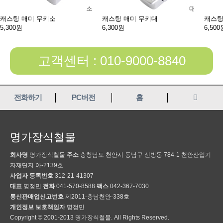
캐스팅 매미 무키소
캐스팅 매미 무키대
캐스팅
5,300원
6,300원
6,500
고객센터 : 010-9000-8840
전화하기
PC버전
홈
명가장식철물
회사명
명가장식철물
주소
충청남도 천안시 동남구 신방동 784-1 천안산업기
자재단지 아-2139호
사업자 등록번호
312-21-41307
대표
명정민
전화
041-570-8588
팩스
042-367-7030
통신판매업신고번호
제2011-충남천안-338호
개인정보 보호책임자
명정민
Copyright © 2001-2013 명가장식철물. All Rights Reserved.