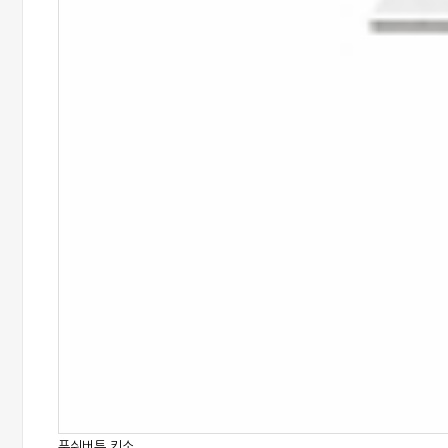
푸쉬버튼 키소