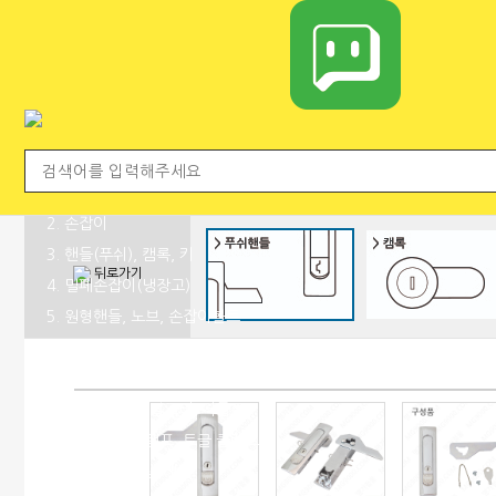
전체 카테고리
1. 신상품
2. 손잡이
3. 핸들(푸쉬), 캠록, 키
뒤로가기
4. 밀폐손잡이(냉장고)
5. 원형핸들, 노브, 손잡이볼트
6. 경첩
7. 문부속, 탑차부속, 화장실부속
8. 오도시 랏지, 걸고리, 자물통
9. 매미고리, 클램프, 토글 클램프
10. 자석, 빠찌링, 래치