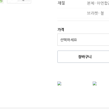
재질
본체- 아연합
브라켓- 철
가격
장바구니