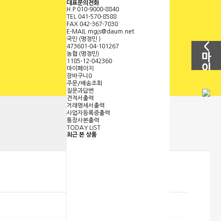
대표문의전화
H.P
010-9000-8840
회원가입
로그인
TEL
041-570-8588
FAX
042-367-7030
E-MAIL
mgjs@daum.net
국민 (명정민 )
<
473601-04-101267
농협 (명정민)
마
1185-12-042360
이
마이페이지
장바구니
0
페
주문/배송조회
이
질문과답변
견적서출력
지
거래명세서출력
보
사업자등록증출력
기
통장사본출력
TODAY LIST
최근 본 상품