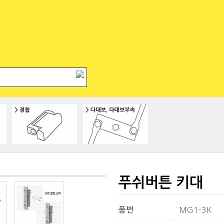
푸쉬버튼 키대
품번
MG1-3K