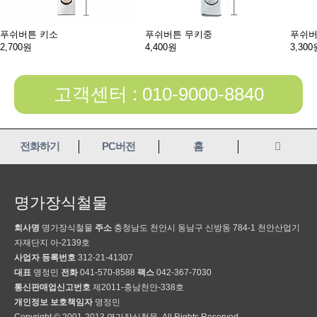
푸쉬버튼 키소
푸쉬버튼 무키중
푸쉬버
2,700원
4,400원
3,300
고객센터 : 010-9000-8840
전화하기
PC버전
홈
명가장식철물
회사명
명가장식철물
주소
충청남도 천안시 동남구 신방동 784-1 천안산업기
자재단지 아-2139호
사업자 등록번호
312-21-41307
대표
명정민
전화
041-570-8588
팩스
042-367-7030
통신판매업신고번호
제2011-충남천안-338호
개인정보 보호책임자
명정민