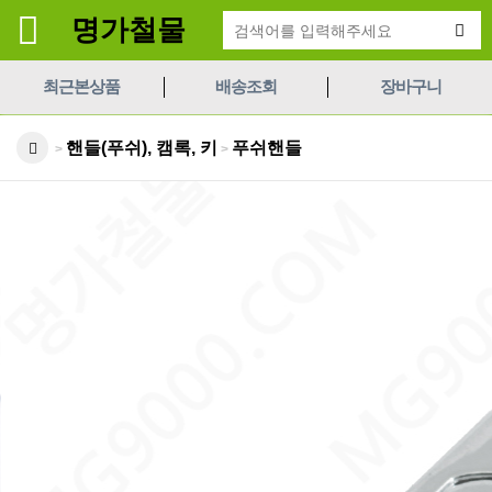
명가철물
최근본상품
배송조회
장바구니
핸들(푸쉬), 캠록, 키
푸쉬핸들
>
>