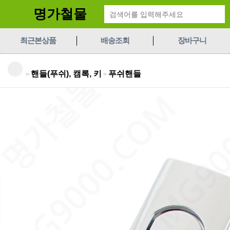
명가철물
최근본상품
배송조회
장바구니
핸들(푸쉬), 캠록, 키
푸쉬핸들
>
>