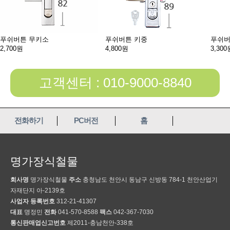
푸쉬버튼 무키소
푸쉬버튼 키중
푸쉬버
2,700원
4,800원
3,300
고객센터 : 010-9000-8840
전화하기
PC버전
홈
명가장식철물
회사명
명가장식철물
주소
충청남도 천안시 동남구 신방동 784-1 천안산업기
자재단지 아-2139호
사업자 등록번호
312-21-41307
대표
명정민
전화
041-570-8588
팩스
042-367-7030
통신판매업신고번호
제2011-충남천안-338호