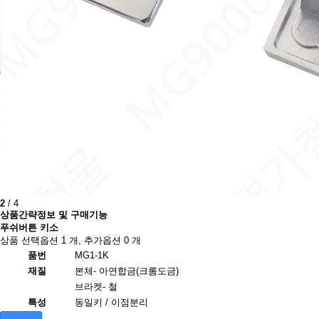
2
/
4
상품간략정보 및 구매기능
푸쉬버튼 키소
상품 선택옵션 1 개, 추가옵션 0 개
품번
MG1-1K
재질
본체- 아연합금(크롬도금)
브라켓- 철
특성
동일키 / 이점분리