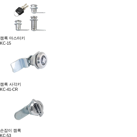
캠록 마스터키
KC-15
캠록 사각키
KC-41-CR
손잡이 캠록
KC-53