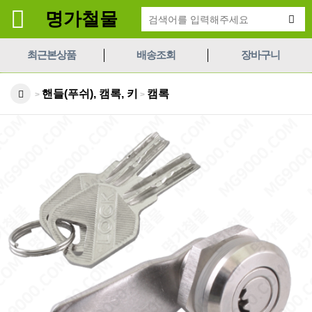
명가철물
최근본상품
배송조회
장바구니
핸들(푸쉬), 캠록, 키
캠록
>
>