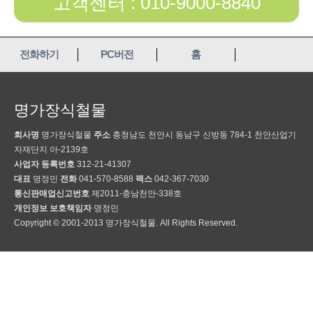
고객센터 : 010-9000-8840
전화하기
PC버전
홈
명가장식철물
회사명
명가장식철물
주소
충청남도 천안시 동남구 신방동 784-1 천안산업기
자재단지 아-2139호
사업자 등록번호
312-21-41307
대표
명정민
전화
041-570-8588
팩스
042-367-7030
통신판매업신고번호
제2011-충남천안-338호
개인정보 보호책임자
명정민
Copyright © 2001-2013 명가장식철물. All Rights Reserved.