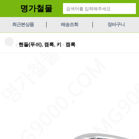
명가철물
최근본상품
배송조회
장바구니
핸들(푸쉬), 캠록, 키
캠록
>
>