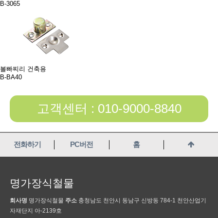
B-3065
볼빠찌리 건축용
B-BA40
고객센터 : 010-9000-8840
전화하기
PC버전
홈
명가장식철물
회사명
명가장식철물
주소
충청남도 천안시 동남구 신방동 784-1 천안산업기
자재단지 아-2139호