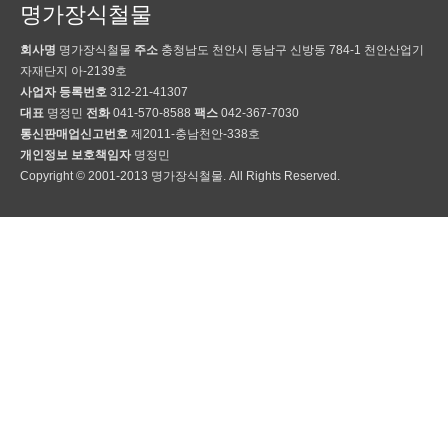
명가장식철물
회사명
명가장식철물
주소
충청남도 천안시 동남구 신방동 784-1 천안산업기
자재단지 아-2139호
사업자 등록번호
312-21-41307
대표
명정민
전화
041-570-8588
팩스
042-367-7030
통신판매업신고번호
제2011-충남천안-338호
개인정보 보호책임자
명정민
Copyright © 2001-2013 명가장식철물. All Rights Reserved.