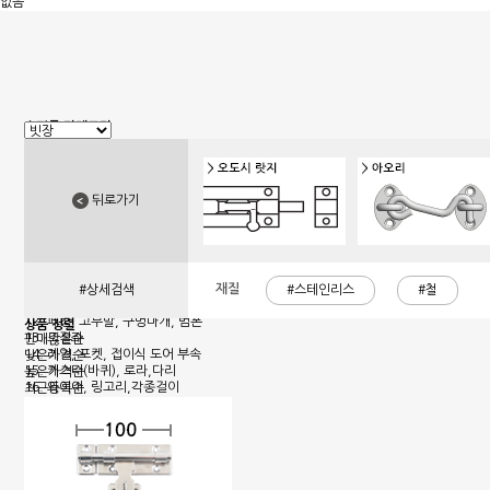
없음
쇼핑몰 카테고리
1. 신상품
2. 손잡이
3. 핸들(푸쉬), 캠록, 키
4. 밀폐손잡이(냉장고)
뒤로가기
5. 원형핸들, 노브, 손잡이볼트
6. 경첩
7. 문부속, 탑차부속, 화장실부속
8. 오도시 랏지, 걸고리, 자물통
9. 매미고리, 클램프, 토글 클램프
10. 자석, 빠찌링, 래치
재질
#상세검색
#스테인리스
#철
11. 쇼바, 수데
12. 패킹, 고무발, 구멍마개, 범폰
상품 정렬
13. 조절좌
판매많은순
14. 레일, 포켓, 접이식 도어 부속
낮은가격순
15. 캐스터(바퀴), 로라,다리
높은가격순
16. 와이어, 링고리,각종걸이
최근등록순
17. 선반대, 꺽쇠
18. 환기창, 우편함
19. 스텐파이프 부속, 유리부속
20. 준비중페이지