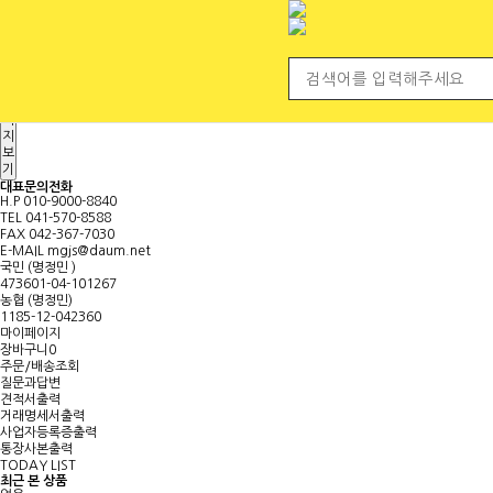
전체 카테고리
<
마
이
페
이
지
보
기
대표문의전화
H.P
010-9000-8840
TEL
041-570-8588
FAX
042-367-7030
E-MAIL
mgjs@daum.net
국민 (명정민 )
473601-04-101267
농협 (명정민)
1185-12-042360
마이페이지
장바구니
0
주문/배송조회
질문과답변
견적서출력
거래명세서출력
사업자등록증출력
통장사본출력
TODAY LIST
최근 본 상품