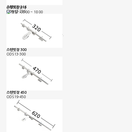
농협 : 1185-12-042360
명정민
스텐빗장 216
근무시간안내
ODS13-216
평일 : 08:00 ~ 18:00
택배마감안내
[대한통운] 평일 : 09:00 ~ 16:00
4시이전 당일 출고됩니다.
당일출고 안될 경우 연락 후 출고됩니다.
배송기간은 결제완료 후 2~7일
이내에 배송됩니다.
스텐빗장 300
ODS13-300
스텐빗장 450
ODS19-450