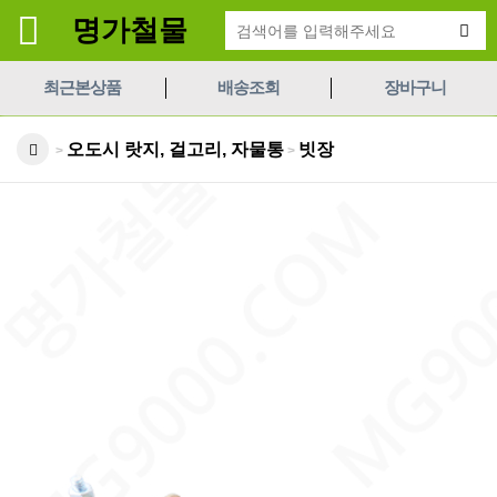
명가철물
최근본상품
배송조회
장바구니
오도시 랏지, 걸고리, 자물통
빗장
>
>