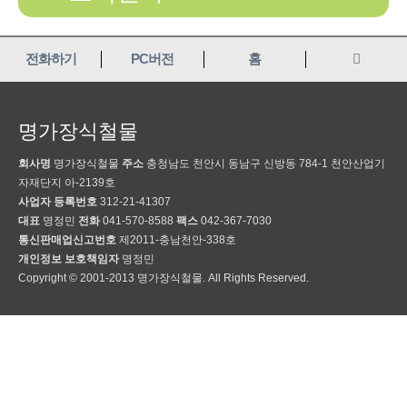
전화하기
PC버전
홈
명가장식철물
회사명
명가장식철물
주소
충청남도 천안시 동남구 신방동 784-1 천안산업기
자재단지 아-2139호
사업자 등록번호
312-21-41307
대표
명정민
전화
041-570-8588
팩스
042-367-7030
통신판매업신고번호
제2011-충남천안-338호
개인정보 보호책임자
명정민
Copyright © 2001-2013 명가장식철물. All Rights Reserved.