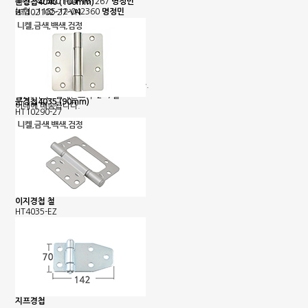
국민 : 473601-04-101267
명정민
문경첩4040 (100mm)
농협 : 1185-12-042360
명정민
HT102102-27-VN
근무시간안내
평일 : 08:00 ~ 18:00
택배마감안내
[대한통운] 평일 : 09:00 ~ 16:00
4시이전 당일 출고됩니다.
당일출고 안될 경우 연락 후 출고됩니다.
배송기간은 결제완료 후 2~7일
문경첩4035 (90mm)
이내에 배송됩니다.
HT10290-27
이지경첩 철
HT4035-EZ
지프경첩