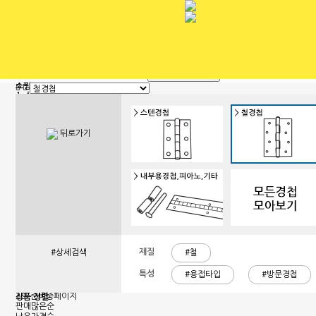
회원가입
로그인
전체 카테고리
쇼핑몰 카테고리
1. 신상품
2. 손잡이
3. 핸들(푸쉬), 캠록, 키
4. 밀폐손잡이(냉장고)
뒤로가기
5. 원형핸들, 노브, 손잡이볼트
6. 경첩
7. 문부속, 탑차부속, 화장실부속
8. 오도시 랏지, 걸고리, 자물통
9. 매미고리, 클램프, 토글 클램프
10. 자석, 빠찌링, 래치
11. 쇼바, 수데
12. 패킹, 고무발, 구멍마개, 범폰
13. 조절좌
14. 레일, 포켓, 접이식 도어 부속
15. 캐스터(바퀴), 로라,다리
재질
#상세검색
#철
16. 와이어, 링고리,각종걸이
17. 선반대, 꺽쇠
특성
#용접타입
#방문경첩
18. 환기창, 우편함
19. 스텐파이프 부속, 유리부속
20. 준비중페이지
상품 정렬
판매많은순