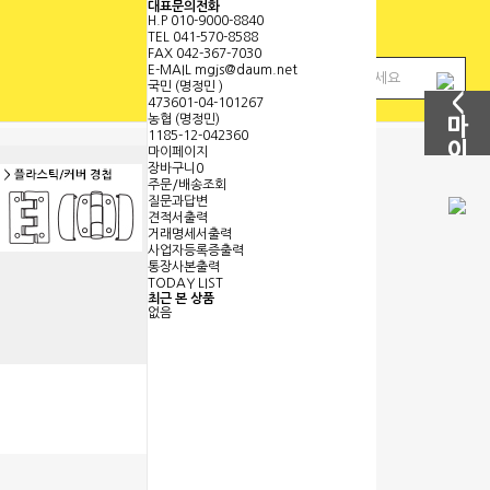
대표문의전화
H.P
010-9000-8840
TEL
041-570-8588
FAX
042-367-7030
E-MAIL
mgjs@daum.net
국민 (명정민 )
<
473601-04-101267
농협 (명정민)
마
1185-12-042360
이
마이페이지
장바구니
0
페
주문/배송조회
이
질문과답변
견적서출력
지
거래명세서출력
보
사업자등록증출력
기
통장사본출력
TODAY LIST
최근 본 상품
없음