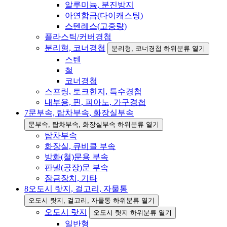
알루미늄, 분진방지
아연합금(다이캐스팅)
스텐레스(고중량)
플라스틱/커버경첩
분리형, 코너경첩
분리형, 코너경첩 하위분류 열기
스텐
철
코너경첩
스프링, 토크힌지, 특수경첩
내부용, 핀, 피아노, 가구경첩
7
문부속, 탑차부속, 화장실부속
문부속, 탑차부속, 화장실부속 하위분류 열기
탑차부속
화장실, 큐비클 부속
방화(철)문용 부속
판넬(공장)문 부속
잠금장치, 기타
8
오도시 랏지, 걸고리, 자물통
오도시 랏지, 걸고리, 자물통 하위분류 열기
오도시 랏지
오도시 랏지 하위분류 열기
일반형