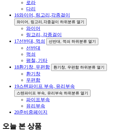
로라
다리
16
와이어, 링고리,각종걸이
와이어, 링고리,각종걸이 하위분류 열기
와이어
링고리, 각종걸이
17
선반대, 꺽쇠
선반대, 꺽쇠 하위분류 열기
선반대
꺽쇠
평철, 기타
18
환기창, 우편함
환기창, 우편함 하위분류 열기
환기창
우편함
19
스텐파이프 부속, 유리부속
스텐파이프 부속, 유리부속 하위분류 열기
파이프부속
유리부속
20
준비중페이지
오늘 본 상품