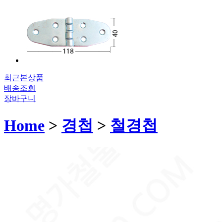
최근본상품
배송조회
장바구니
Home
>
경첩
>
철경첩