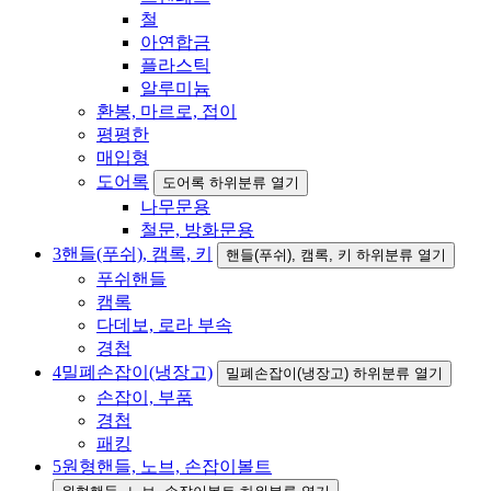
철
아연합금
플라스틱
알루미늄
환봉, 마르로, 접이
평평한
매입형
도어록
도어록 하위분류 열기
나무문용
철문, 방화문용
3
핸들(푸쉬), 캠록, 키
핸들(푸쉬), 캠록, 키 하위분류 열기
푸쉬핸들
캠록
다데보, 로라 부속
경첩
4
밀폐손잡이(냉장고)
밀폐손잡이(냉장고) 하위분류 열기
손잡이, 부품
경첩
패킹
5
원형핸들, 노브, 손잡이볼트