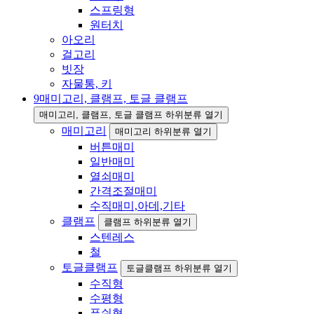
스프링형
원터치
아오리
걸고리
빗장
자물통, 키
9
매미고리, 클램프, 토글 클램프
매미고리, 클램프, 토글 클램프 하위분류 열기
매미고리
매미고리 하위분류 열기
버튼매미
일반매미
열쇠매미
간격조절매미
수직매미,아데,기타
클램프
클램프 하위분류 열기
스텐레스
철
토글클램프
토글클램프 하위분류 열기
수직형
수평형
푸쉬형