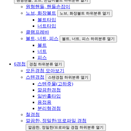
원형핸들, 노브, 손잡이볼트 하위분류 열기
원형핸들, 핸들손잡이
노브, 화장볼트
노브, 화장볼트 하위분류 열기
볼트타입
너트타입
클램프레바
볼트, 너트, 피스
볼트, 너트, 피스 하위분류 열기
볼트
너트
피스
6
경첩
경첩 하위분류 열기
모든경첩 모아보기
스텐경첩
스텐경첩 하위분류 열기
스텐주물(고하중)
깔끔한경첩
일반홀타입
용접용
분리형경첩
철경첩
깔끔한, 정밀한/프로파일 경첩
깔끔한, 정밀한/프로파일 경첩 하위분류 열기