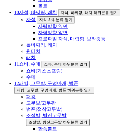
볼트
10
자석, 빠찌링, 래치
자석, 빠찌링, 래치 하위분류 열기
자석
자석 하위분류 열기
자력방향 옆면
자력방향 앞면
프로파일 자석, 매립형, 브라켓등
볼빠찌리, 캐치
원터치
래치
11
쇼바, 수데
쇼바, 수데 하위분류 열기
쇼바(가스스프링)
수데
12
패킹, 고무발, 구멍마개, 범폰
패킹, 고무발, 구멍마개, 범폰 하위분류 열기
패킹
고무발/고무판
범폰(접착고무발)
조절발, 방진고무발
조절발, 방진고무발 하위분류 열기
한쪽볼트