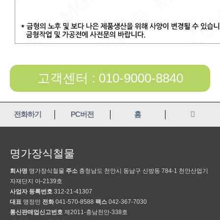
고객센터 : 010-9000-8840
전화하기
PC버전
홈
명가장식철물
회사명
명가장식철물
주소
충청남도 천안시 동남구 신방동 784-1 천안산업기
자재단지 아-2139호
사업자 등록번호
312-21-41307
대표
명정민
전화
041-570-8588
팩스
042-367-7030
통신판매업신고번호
제2011-충남천안-338호