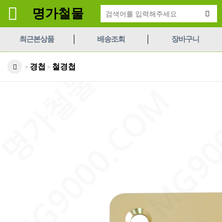
명가철물
최근본상품
배송조회
장바구니
경첩
철경첩
>
>