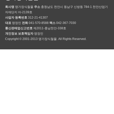
회사명
명가장식철물
주소
충청남도 천안시 동남구 신방동 784-1 천안산업기
자재단지 아-2139호
사업자 등록번호
312-21-41307
대표
명정민
전화
041-570-8588
팩스
042-367-7030
통신판매업신고번호
제2011-충남천안-338호
개인정보 보호책임자
명정민
Copyright © 2001-2013 명가장식철물. All Rights Reserved.