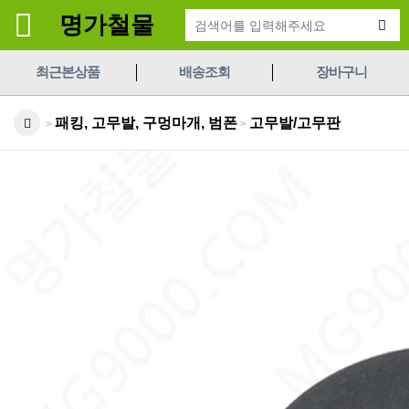
명가철물
최근본상품
배송조회
장바구니
패킹, 고무발, 구멍마개, 범폰
고무발/고무판
>
>