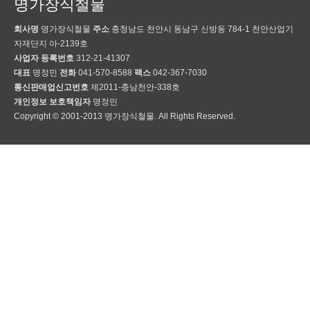
명가장식철물
회사명
명가장식철물
주소
충청남도 천안시 동남구 신방동 784-1 천안산업기
자재단지 아-2139호
사업자 등록번호
312-21-41307
대표
명정민
전화
041-570-8588
팩스
042-367-7030
통신판매업신고번호
제2011-충남천안-338호
개인정보 보호책임자
명정민
Copyright © 2001-2013 명가장식철물. All Rights Reserved.