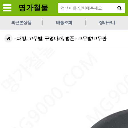
명가철물
최근본상품
배송조회
장바구니
패킹, 고무발, 구멍마개, 범폰
고무발/고무판
>
>