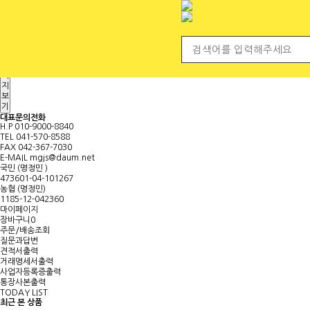
전체 카테고리
<
마
이
페
이
지
보
기
대표문의전화
H.P
010-9000-8840
TEL
041-570-8588
FAX
042-367-7030
E-MAIL
mgjs@daum.net
국민 (명정민 )
473601-04-101267
농협 (명정민)
1185-12-042360
마이페이지
장바구니
0
주문/배송조회
질문과답변
견적서출력
거래명세서출력
사업자등록증출력
통장사본출력
TODAY LIST
최근 본 상품