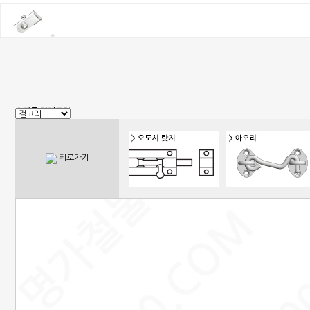
쇼핑몰 카테고리
1. 신상품
2. 손잡이
3. 핸들(푸쉬), 캠록, 키
4. 밀폐손잡이(냉장고)
뒤로가기
5. 원형핸들, 노브, 손잡이볼트
6. 경첩
7. 문부속, 탑차부속, 화장실부속
8. 오도시 랏지, 걸고리, 자물통
9. 매미고리, 클램프, 토글 클램프
10. 자석, 빠찌링, 래치
11. 쇼바, 수데
12. 패킹, 고무발, 구멍마개, 범폰
13. 조절좌
14. 레일, 포켓, 접이식 도어 부속
15. 캐스터(바퀴), 로라,다리
16. 와이어, 링고리,각종걸이
17. 선반대, 꺽쇠
18. 환기창, 우편함
19. 스텐파이프 부속, 유리부속