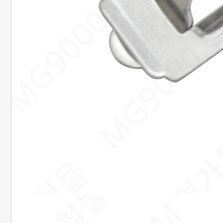
은행정보
국민 : 473601-04-101267
명정민
농협 : 1185-12-042360
명정민
근무시간안내
평일 : 08:00 ~ 18:00
택배마감안내
[대한통운] 평일 : 09:00 ~ 16:00
4시이전 당일 출고됩니다.
당일출고 안될 경우 연락 후 출고됩니다.
배송기간은 결제완료 후 2~7일
이내에 배송됩니다.