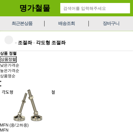
명가철물
최근본상품
배송조회
장바구니
조절좌
각도형 조절좌
>
>
상품 정렬
상품정렬
낮은가격순
높은가격순
상품명순
MFN (중/고하중)
MFN