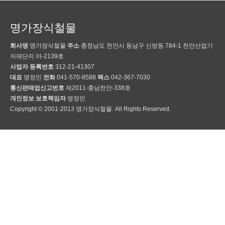
명가장식철물
회사명
명가장식철물
주소
충청남도 천안시 동남구 신방동 784-1 천안산업기
자재단지 아-2139호
사업자 등록번호
312-21-41307
대표
명정민
전화
041-570-8588
팩스
042-367-7030
통신판매업신고번호
제2011-충남천안-338호
개인정보 보호책임자
명정민
Copyright © 2001-2013 명가장식철물. All Rights Reserved.