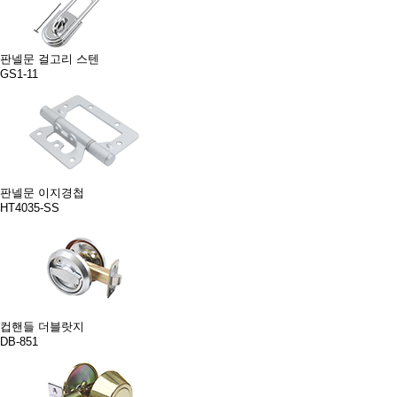
판넬문 걸고리 스텐
GS1-11
판넬문 이지경첩
HT4035-SS
컵핸들 더블랏지
DB-851