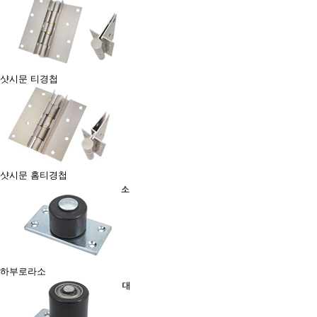
샷시문 티경첩
샷시문 홈티경첩
하부로라소