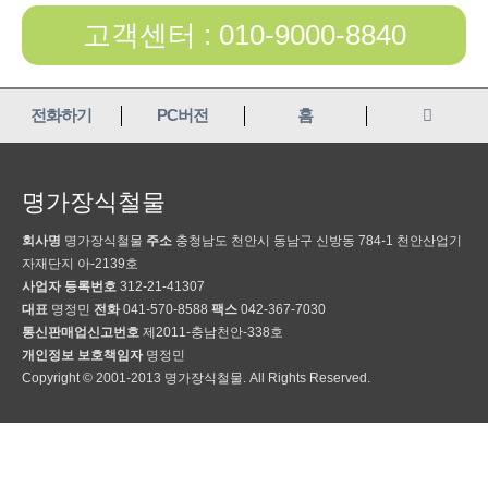
고객센터 : 010-9000-8840
전화하기
PC버전
홈
명가장식철물
회사명
명가장식철물
주소
충청남도 천안시 동남구 신방동 784-1 천안산업기
자재단지 아-2139호
사업자 등록번호
312-21-41307
대표
명정민
전화
041-570-8588
팩스
042-367-7030
통신판매업신고번호
제2011-충남천안-338호
개인정보 보호책임자
명정민
Copyright © 2001-2013 명가장식철물. All Rights Reserved.