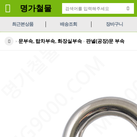
명가철물
최근본상품
배송조회
장바구니
문부속, 탑차부속, 화장실부속
판넬(공장)문 부속
>
>