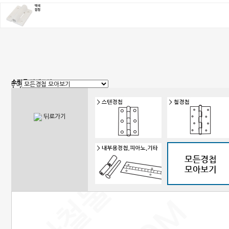
쇼핑몰 카테고리
1. 신상품
2. 손잡이
3. 핸들(푸쉬), 캠록, 키
4. 밀폐손잡이(냉장고)
뒤로가기
5. 원형핸들, 노브, 손잡이볼트
6. 경첩
7. 문부속, 탑차부속, 화장실부속
8. 오도시 랏지, 걸고리, 자물통
9. 매미고리, 클램프, 토글 클램프
10. 자석, 빠찌링, 래치
11. 쇼바, 수데
12. 패킹, 고무발, 구멍마개, 범폰
13. 조절좌
14. 레일, 포켓, 접이식 도어 부속
15. 캐스터(바퀴), 로라,다리
16. 와이어, 링고리,각종걸이
17. 선반대, 꺽쇠
18. 환기창, 우편함
19. 스텐파이프 부속, 유리부속