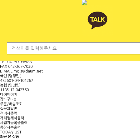
전체 카테고리
<
마
이
페
이
지
보
기
대표문의전화
H.P
010-9000-8840
TEL
041-570-8588
FAX
042-367-7030
E-MAIL
mgjs@daum.net
국민 (명정민 )
473601-04-101267
농협 (명정민)
1185-12-042360
마이페이지
장바구니
0
주문/배송조회
질문과답변
견적서출력
거래명세서출력
사업자등록증출력
통장사본출력
TODAY LIST
최근 본 상품