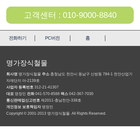
고객센터 : 010-9000-8840
전화하기
PC버전
홈
명가장식철물
회사명
명가장식철물
주소
충청남도 천안시 동남구 신방동 784-1 천안산업기
자재단지 아-2139호
사업자 등록번호
312-21-41307
대표
명정민
전화
041-570-8588
팩스
042-367-7030
통신판매업신고번호
제2011-충남천안-338호
개인정보 보호책임자
명정민
Copyright © 2001-2013 명가장식철물. All Rights Reserved.