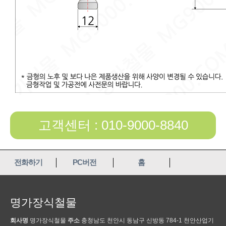
고객센터 : 010-9000-8840
전화하기
PC버전
홈
명가장식철물
회사명
명가장식철물
주소
충청남도 천안시 동남구 신방동 784-1 천안산업기