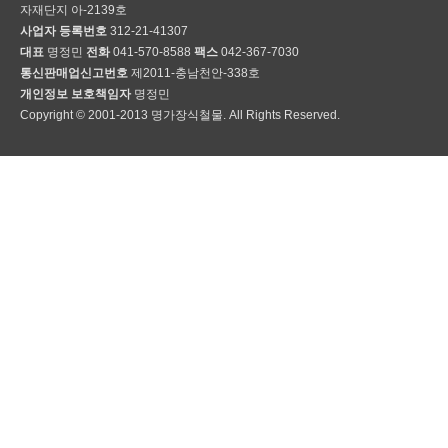
자재단지 아-2139호
사업자 등록번호
312-21-41307
대표
명정민
전화
041-570-8588
팩스
042-367-7030
통신판매업신고번호
제2011-충남천안-338호
개인정보 보호책임자
명정민
Copyright © 2001-2013 명가장식철물. All Rights Reserved.