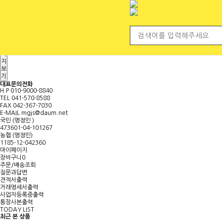
전체 카테고리
<
마
이
페
이
지
보
기
대표문의전화
H.P
010-9000-8840
TEL
041-570-8588
FAX
042-367-7030
E-MAIL
mgjs@daum.net
국민 (명정민 )
473601-04-101267
농협 (명정민)
1185-12-042360
마이페이지
장바구니
0
주문/배송조회
질문과답변
견적서출력
거래명세서출력
사업자등록증출력
통장사본출력
TODAY LIST
최근 본 상품