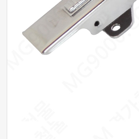
은행정보
국민 : 473601-04-101267
명정민
농협 : 1185-12-042360
명정민
근무시간안내
평일 : 08:00 ~ 18:00
택배마감안내
[대한통운] 평일 : 09:00 ~ 16:00
4시이전 당일 출고됩니다.
당일출고 안될 경우 연락 후 출고됩니다.
배송기간은 결제완료 후 2~7일
이내에 배송됩니다.