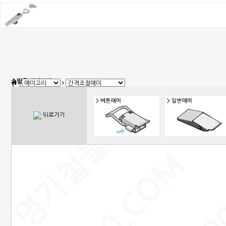
쇼핑몰 카테고리
1. 신상품
2. 손잡이
3. 핸들(푸쉬), 캠록, 키
4. 밀폐손잡이(냉장고)
뒤로가기
5. 원형핸들, 노브, 손잡이볼트
6. 경첩
7. 문부속, 탑차부속, 화장실부속
8. 오도시 랏지, 걸고리, 자물통
9. 매미고리, 클램프, 토글 클램프
10. 자석, 빠찌링, 래치
11. 쇼바, 수데
12. 패킹, 고무발, 구멍마개, 범폰
13. 조절좌
14. 레일, 포켓, 접이식 도어 부속
15. 캐스터(바퀴), 로라,다리
16. 와이어, 링고리,각종걸이
17. 선반대, 꺽쇠
18. 환기창, 우편함
19. 스텐파이프 부속, 유리부속