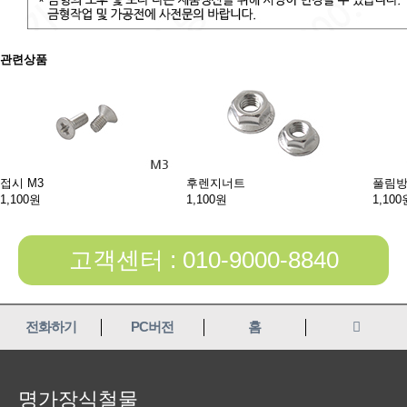
관련상품
접시 M3
후렌지너트
풀림
1,100원
1,100원
1,100
고객센터 : 010-9000-8840
전화하기
PC버전
홈
명가장식철물