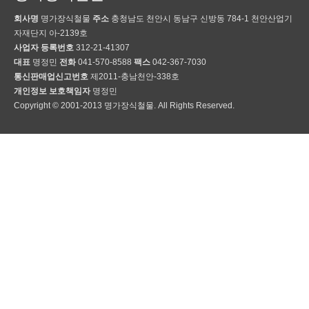
회사명
명가장식철물
주소
충청남도 천안시 동남구 신방동 784-1 천안산업기
자재단지 아-2139호
사업자 등록번호
312-21-41307
대표
명정민
전화
041-570-8588
팩스
042-367-7030
통신판매업신고번호
제2011-충남천안-338호
개인정보 보호책임자
명정민
Copyright © 2001-2013 명가장식철물. All Rights Reserved.