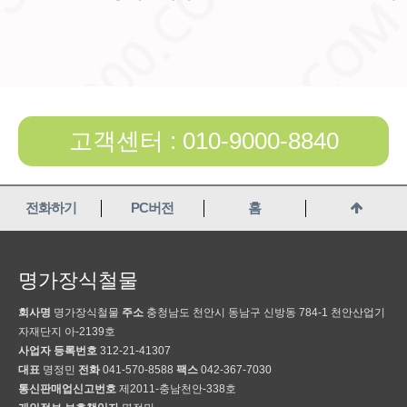
고객센터 : 010-9000-8840
전화하기
PC버전
홈
명가장식철물
회사명
명가장식철물
주소
충청남도 천안시 동남구 신방동 784-1 천안산업기
자재단지 아-2139호
사업자 등록번호
312-21-41307
대표
명정민
전화
041-570-8588
팩스
042-367-7030
통신판매업신고번호
제2011-충남천안-338호