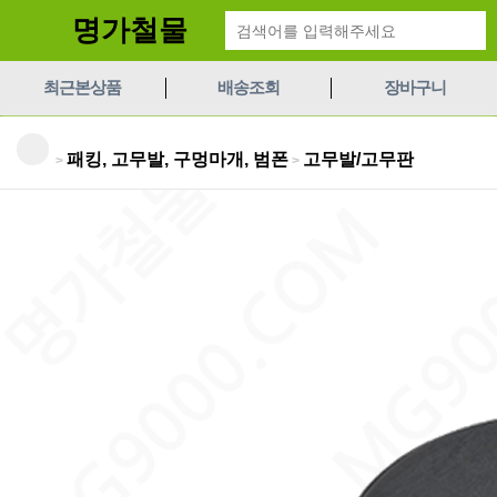
명가철물
최근본상품
배송조회
장바구니
패킹, 고무발, 구멍마개, 범폰
고무발/고무판
>
>