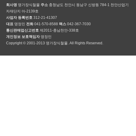
회사명
명가장식철물
주소
충청남도 천안시 동남구 신방동 784-1 천안산업기
자재단지 아-2139호
사업자 등록번호
312-21-41307
대표
명정민
전화
041-570-8588
팩스
042-367-7030
통신판매업신고번호
제2011-충남천안-338호
개인정보 보호책임자
명정민
Copyright © 2001-2013 명가장식철물. All Rights Reserved.