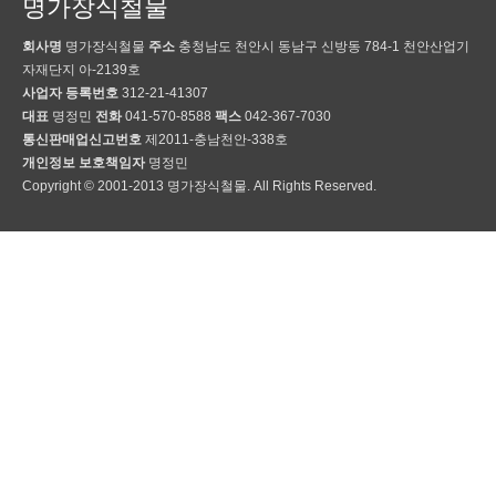
명가장식철물
회사명
명가장식철물
주소
충청남도 천안시 동남구 신방동 784-1 천안산업기
자재단지 아-2139호
사업자 등록번호
312-21-41307
대표
명정민
전화
041-570-8588
팩스
042-367-7030
통신판매업신고번호
제2011-충남천안-338호
개인정보 보호책임자
명정민
Copyright © 2001-2013 명가장식철물. All Rights Reserved.