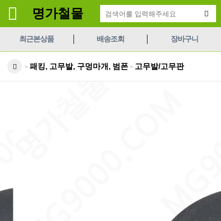
명가철물
최근본상품
배송조회
장바구니
패킹, 고무발, 구멍마개, 범폰
고무발/고무판
>
>