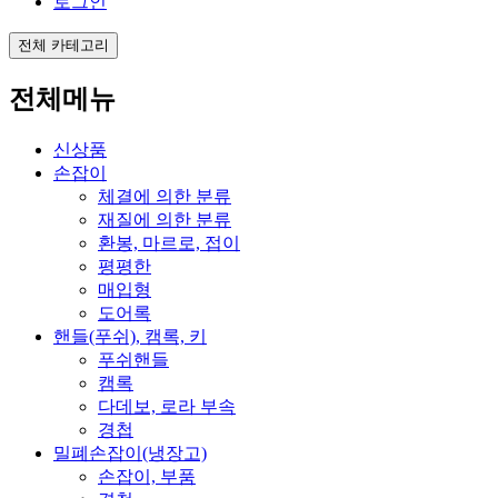
로그인
전체 카테고리
전체메뉴
신상품
손잡이
체결에 의한 분류
재질에 의한 분류
환봉, 마르로, 접이
평평한
매입형
도어록
핸들(푸쉬), 캠록, 키
푸쉬핸들
캠록
다데보, 로라 부속
경첩
밀폐손잡이(냉장고)
손잡이, 부품