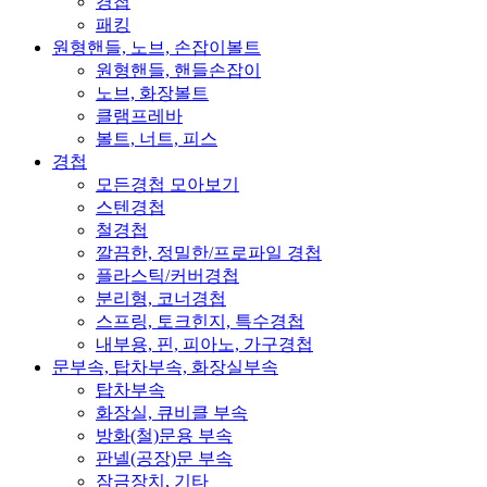
경첩
패킹
원형핸들, 노브, 손잡이볼트
원형핸들, 핸들손잡이
노브, 화장볼트
클램프레바
볼트, 너트, 피스
경첩
모든경첩 모아보기
스텐경첩
철경첩
깔끔한, 정밀한/프로파일 경첩
플라스틱/커버경첩
분리형, 코너경첩
스프링, 토크힌지, 특수경첩
내부용, 핀, 피아노, 가구경첩
문부속, 탑차부속, 화장실부속
탑차부속
화장실, 큐비클 부속
방화(철)문용 부속
판넬(공장)문 부속
잠금장치, 기타