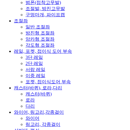
범폰(접착고무발)
조절발, 방진고무발
구멍마개, 파이프캡
조절좌
일반 조절좌
방진형 조절좌
앙카형 조절좌
각도형 조절좌
레일, 포켓, 접이식 도어 부속
3단 레일
2단 레일
서랍 레일
이중 레일
포켓, 접이식도어 부속
캐스터(바퀴), 로라,다리
캐스터(바퀴)
로라
다리
와이어, 링고리,각종걸이
와이어
링고리, 각종걸이