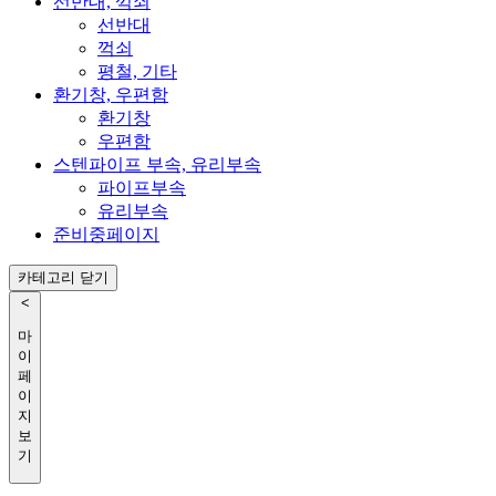
선반대, 꺽쇠
선반대
꺽쇠
평철, 기타
환기창, 우편함
환기창
우편함
스텐파이프 부속, 유리부속
파이프부속
유리부속
준비중페이지
카테고리 닫기
<
마
이
페
이
지
보
기