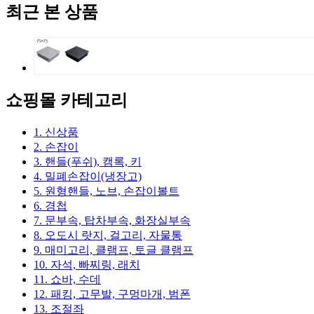
최근 본 상품
쇼핑몰 카테고리
1. 신상품
2. 손잡이
3. 핸들(푸쉬), 캠록, 키
4. 밀폐손잡이(냉장고)
5. 원형핸들, 노브, 손잡이볼트
6. 경첩
7. 문부속, 탑차부속, 화장실부속
8. 오도시 랏지, 걸고리, 자물통
9. 매미고리, 클램프, 토글 클램프
10. 자석, 빠찌링, 래치
11. 쇼바, 수데
12. 패킹, 고무발, 구멍마개, 범폰
13. 조절좌