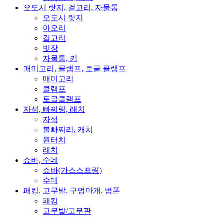
오도시 랏지, 걸고리, 자물통
오도시 랏지
아오리
걸고리
빗장
자물통, 키
매미고리, 클램프, 토글 클램프
매미고리
클램프
토글클램프
자석, 빠찌링, 래치
자석
볼빠찌리, 캐치
원터치
래치
쇼바, 수데
쇼바(가스스프링)
수데
패킹, 고무발, 구멍마개, 범폰
패킹
고무발/고무판