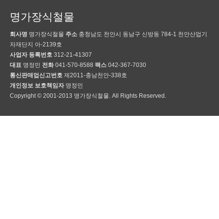
명가장식철물
회사명
명가장식철물
주소
충청남도 천안시 동남구 신방동 784-1 천안산업기
자재단지 아-2139호
사업자 등록번호
312-21-41307
대표
명정민
전화
041-570-8588
팩스
042-367-7030
통신판매업신고번호
제2011-충남천안-338호
개인정보 보호책임자
명정민
Copyright © 2001-2013 명가장식철물. All Rights Reserved.