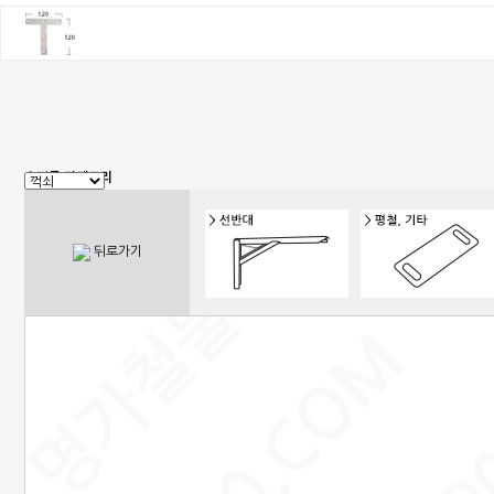
쇼핑몰 카테고리
1. 신상품
2. 손잡이
3. 핸들(푸쉬), 캠록, 키
4. 밀폐손잡이(냉장고)
뒤로가기
5. 원형핸들, 노브, 손잡이볼트
6. 경첩
7. 문부속, 탑차부속, 화장실부속
8. 오도시 랏지, 걸고리, 자물통
9. 매미고리, 클램프, 토글 클램프
10. 자석, 빠찌링, 래치
11. 쇼바, 수데
12. 패킹, 고무발, 구멍마개, 범폰
13. 조절좌
14. 레일, 포켓, 접이식 도어 부속
15. 캐스터(바퀴), 로라,다리
16. 와이어, 링고리,각종걸이
17. 선반대, 꺽쇠
18. 환기창, 우편함
19. 스텐파이프 부속, 유리부속