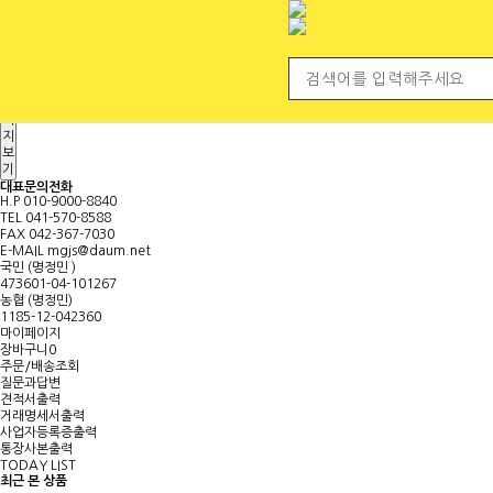
전체 카테고리
<
마
이
페
이
지
보
기
대표문의전화
H.P
010-9000-8840
TEL
041-570-8588
FAX
042-367-7030
E-MAIL
mgjs@daum.net
국민 (명정민 )
473601-04-101267
농협 (명정민)
1185-12-042360
마이페이지
장바구니
0
주문/배송조회
질문과답변
견적서출력
거래명세서출력
사업자등록증출력
통장사본출력
TODAY LIST
최근 본 상품