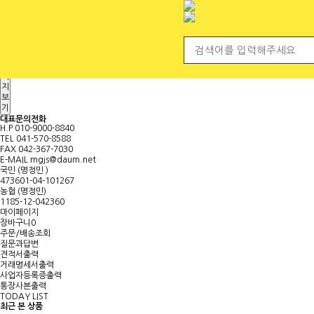
전체 카테고리
<
마
이
페
이
지
보
기
대표문의전화
H.P
010-9000-8840
TEL
041-570-8588
FAX
042-367-7030
E-MAIL
mgjs@daum.net
국민 (명정민 )
473601-04-101267
농협 (명정민)
1185-12-042360
마이페이지
장바구니
0
주문/배송조회
질문과답변
견적서출력
거래명세서출력
사업자등록증출력
통장사본출력
TODAY LIST
최근 본 상품