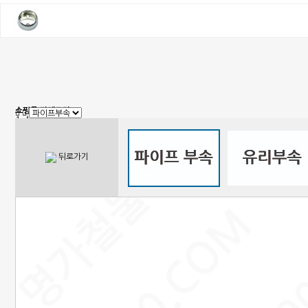
쇼핑몰 카테고리
1. 신상품
2. 손잡이
3. 핸들(푸쉬), 캠록, 키
4. 밀폐손잡이(냉장고)
뒤로가기
5. 원형핸들, 노브, 손잡이볼트
6. 경첩
7. 문부속, 탑차부속, 화장실부속
8. 오도시 랏지, 걸고리, 자물통
9. 매미고리, 클램프, 토글 클램프
10. 자석, 빠찌링, 래치
11. 쇼바, 수데
12. 패킹, 고무발, 구멍마개, 범폰
13. 조절좌
14. 레일, 포켓, 접이식 도어 부속
15. 캐스터(바퀴), 로라,다리
16. 와이어, 링고리,각종걸이
17. 선반대, 꺽쇠
18. 환기창, 우편함
19. 스텐파이프 부속, 유리부속