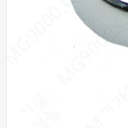
은행정보
국민 : 473601-04-101267
명정민
농협 : 1185-12-042360
명정민
근무시간안내
평일 : 08:00 ~ 18:00
택배마감안내
[대한통운] 평일 : 09:00 ~ 16:00
4시이전 당일 출고됩니다.
당일출고 안될 경우 연락 후 출고됩니다.
배송기간은 결제완료 후 2~7일
이내에 배송됩니다.