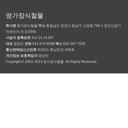
명가장식철물
회사명
명가장식철물
주소
충청남도 천안시 동남구 신방동 784-1 천안산업기
자재단지 아-2139호
사업자 등록번호
312-21-41307
대표
명정민
전화
041-570-8588
팩스
042-367-7030
통신판매업신고번호
제2011-충남천안-338호
개인정보 보호책임자
명정민
Copyright © 2001-2013 명가장식철물. All Rights Reserved.