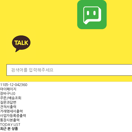
전체 카테고리
<
마
이
페
이
지
보
기
대표문의전화
H.P
010-9000-8840
TEL
041-570-8588
FAX
042-367-7030
E-MAIL
mgjs@daum.net
국민 (명정민 )
473601-04-101267
농협 (명정민)
1185-12-042360
마이페이지
장바구니
0
주문/배송조회
질문과답변
견적서출력
거래명세서출력
사업자등록증출력
통장사본출력
TODAY LIST
최근 본 상품