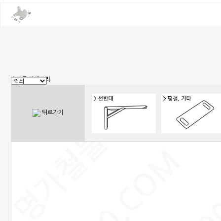
쇼핑몰 카테고리
1. 신상품
2. 손잡이
3. 핸들(푸쉬), 캠록, 키
4. 밀폐손잡이(냉장고)
뒤로가기
5. 원형핸들, 노브, 손잡이볼트
6. 경첩
7. 문부속, 탑차부속, 화장실부속
8. 오도시 랏지, 걸고리, 자물통
9. 매미고리, 클램프, 토글 클램프
10. 자석, 빠찌링, 래치
11. 쇼바, 수데
12. 패킹, 고무발, 구멍마개, 범폰
13. 조절좌
14. 레일, 포켓, 접이식 도어 부속
15. 캐스터(바퀴), 로라,다리
16. 와이어, 링고리,각종걸이
17. 선반대, 꺽쇠
18. 환기창, 우편함
19. 스텐파이프 부속, 유리부속