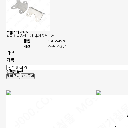
스텐꺽쇠 4926
상품 선택옵션 1 개, 추가옵션 0 개
품번
S-AGS4926
재질
스텐레스304
가격
가격
선택된 옵션
장바구니
바로구매