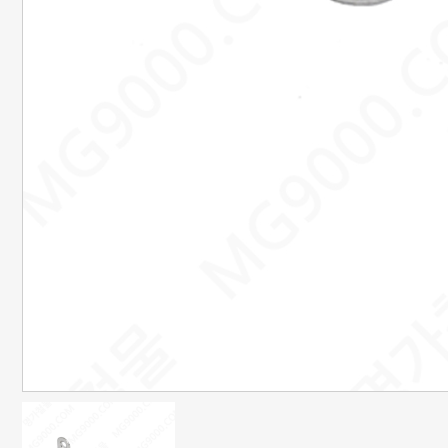
은행정보
국민 : 473601-04-101267
명정민
농협 : 1185-12-042360
명정민
근무시간안내
평일 : 08:00 ~ 18:00
택배마감안내
[대한통운] 평일 : 09:00 ~ 16:00
4시이전 당일 출고됩니다.
당일출고 안될 경우 연락 후 출고됩니다.
배송기간은 결제완료 후 2~7일
이내에 배송됩니다.