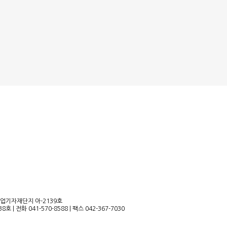
산업기자재단지 아-2139호
38호
|
전화 041-570-8588
|
팩스 042-367-7030