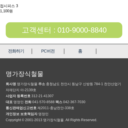
접시피스 3
1,100원
고객센터 : 010-9000-8840
전화하기
PC버전
홈
명가장식철물
회사명
명가장식철물
주소
충청남도 천안시 동남구 신방동 784-1 천안산업기
자재단지 아-2139호
사업자 등록번호
312-21-41307
대표
명정민
전화
041-570-8588
팩스
042-367-7030
통신판매업신고번호
제2011-충남천안-338호
개인정보 보호책임자
명정민
Copyright © 2001-2013 명가장식철물. All Rights Reserved.