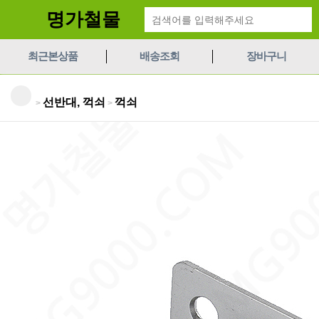
명가철물
최근본상품
배송조회
장바구니
선반대, 꺽쇠
꺽쇠
>
>