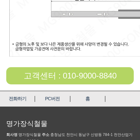
고객센터 : 010-9000-8840
전화하기
PC버전
홈
명가장식철물
회사명
명가장식철물
주소
충청남도 천안시 동남구 신방동 784-1 천안산업기