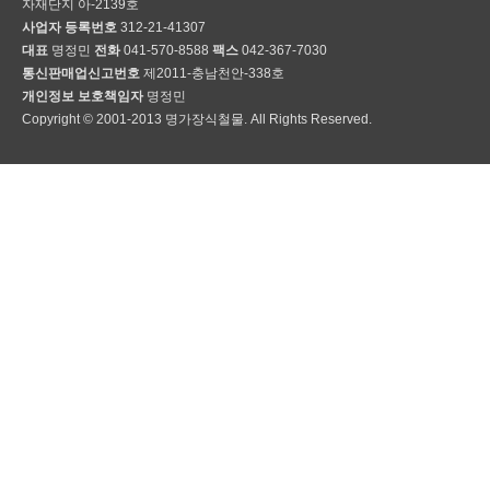
자재단지 아-2139호
사업자 등록번호
312-21-41307
대표
명정민
전화
041-570-8588
팩스
042-367-7030
통신판매업신고번호
제2011-충남천안-338호
개인정보 보호책임자
명정민
Copyright © 2001-2013 명가장식철물. All Rights Reserved.