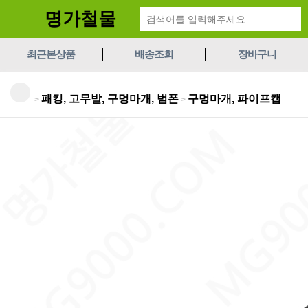
명가철물
최근본상품
배송조회
장바구니
패킹, 고무발, 구멍마개, 범폰
구멍마개, 파이프캡
>
>