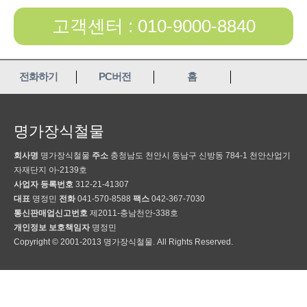
고객센터 : 010-9000-8840
전화하기
PC버전
홈
명가장식철물
회사명
명가장식철물
주소
충청남도 천안시 동남구 신방동 784-1 천안산업기
자재단지 아-2139호
사업자 등록번호
312-21-41307
대표
명정민
전화
041-570-8588
팩스
042-367-7030
통신판매업신고번호
제2011-충남천안-338호
개인정보 보호책임자
명정민
Copyright © 2001-2013 명가장식철물. All Rights Reserved.