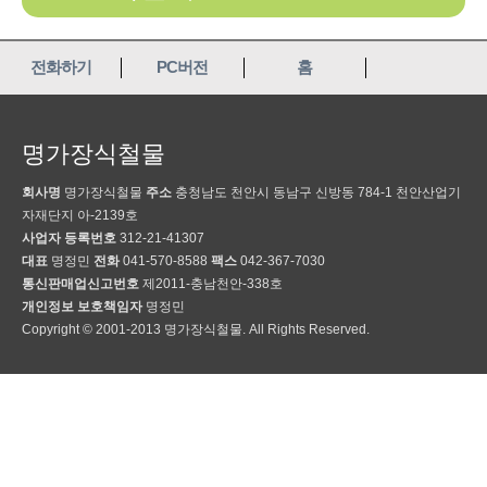
전화하기
PC버전
홈
명가장식철물
회사명
명가장식철물
주소
충청남도 천안시 동남구 신방동 784-1 천안산업기
자재단지 아-2139호
사업자 등록번호
312-21-41307
대표
명정민
전화
041-570-8588
팩스
042-367-7030
통신판매업신고번호
제2011-충남천안-338호
개인정보 보호책임자
명정민
Copyright © 2001-2013 명가장식철물. All Rights Reserved.