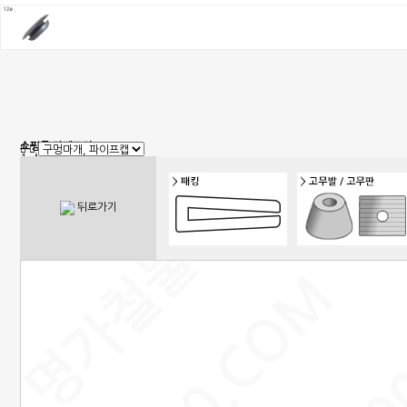
쇼핑몰 카테고리
1. 신상품
2. 손잡이
3. 핸들(푸쉬), 캠록, 키
4. 밀폐손잡이(냉장고)
뒤로가기
5. 원형핸들, 노브, 손잡이볼트
6. 경첩
7. 문부속, 탑차부속, 화장실부속
8. 오도시 랏지, 걸고리, 자물통
9. 매미고리, 클램프, 토글 클램프
10. 자석, 빠찌링, 래치
11. 쇼바, 수데
12. 패킹, 고무발, 구멍마개, 범폰
13. 조절좌
14. 레일, 포켓, 접이식 도어 부속
15. 캐스터(바퀴), 로라,다리
16. 와이어, 링고리,각종걸이
17. 선반대, 꺽쇠
18. 환기창, 우편함
19. 스텐파이프 부속, 유리부속