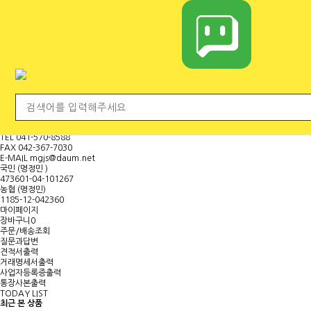
전체 카테고리
<
마
이
페
이
지
보
기
대표문의전화
H.P
010-9000-8840
TEL
041-570-8588
FAX
042-367-7030
E-MAIL
mgjs@daum.net
국민 (명정민 )
473601-04-101267
농협 (명정민)
1185-12-042360
마이페이지
장바구니
0
주문/배송조회
질문과답변
견적서출력
거래명세서출력
사업자등록증출력
통장사본출력
TODAY LIST
최근 본 상품