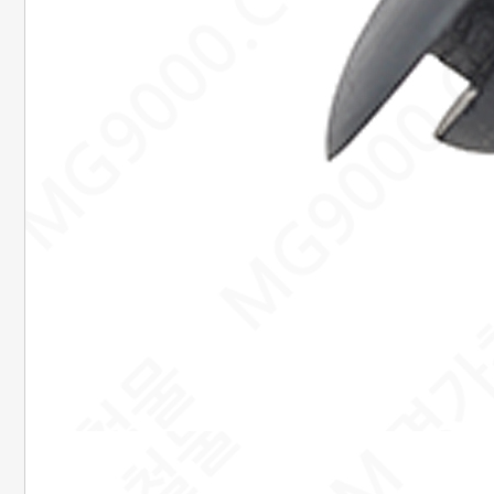
은행정보
국민 : 473601-04-101267
명정민
농협 : 1185-12-042360
명정민
근무시간안내
평일 : 08:00 ~ 18:00
택배마감안내
[대한통운] 평일 : 09:00 ~ 16:00
4시이전 당일 출고됩니다.
당일출고 안될 경우 연락 후 출고됩니다.
배송기간은 결제완료 후 2~7일
이내에 배송됩니다.