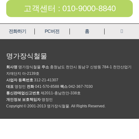
고객센터 : 010-9000-8840
전화하기
PC버전
홈
명가장식철물
회사명
명가장식철물
주소
충청남도 천안시 동남구 신방동 784-1 천안산업기
자재단지 아-2139호
사업자 등록번호
312-21-41307
대표
명정민
전화
041-570-8588
팩스
042-367-7030
통신판매업신고번호
제2011-충남천안-338호
개인정보 보호책임자
명정민
Copyright © 2001-2013 명가장식철물. All Rights Reserved.