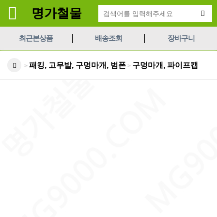
명가철물
최근본상품
배송조회
장바구니
패킹, 고무발, 구멍마개, 범폰
구멍마개, 파이프캡
>
>