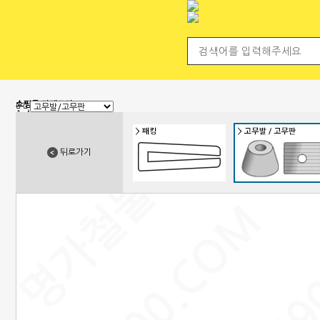
전체 카테고리
쇼핑몰 카테고리
1. 신상품
2. 손잡이
3. 핸들(푸쉬), 캠록, 키
4. 밀폐손잡이(냉장고)
뒤로가기
5. 원형핸들, 노브, 손잡이볼트
6. 경첩
7. 문부속, 탑차부속, 화장실부속
8. 오도시 랏지, 걸고리, 자물통
9. 매미고리, 클램프, 토글 클램프
10. 자석, 빠찌링, 래치
11. 쇼바, 수데
12. 패킹, 고무발, 구멍마개, 범폰
13. 조절좌
14. 레일, 포켓, 접이식 도어 부속
15. 캐스터(바퀴), 로라,다리
16. 와이어, 링고리,각종걸이
17. 선반대, 꺽쇠
18. 환기창, 우편함
19. 스텐파이프 부속, 유리부속
20. 준비중페이지