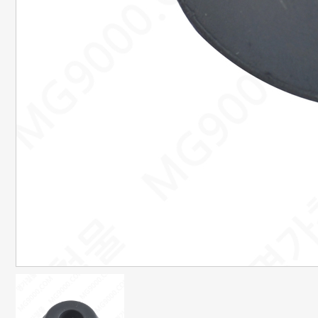
은행정보
국민 : 473601-04-101267
명정민
농협 : 1185-12-042360
명정민
근무시간안내
평일 : 08:00 ~ 18:00
택배마감안내
[대한통운] 평일 : 09:00 ~ 16:00
4시이전 당일 출고됩니다.
당일출고 안될 경우 연락 후 출고됩니다.
배송기간은 결제완료 후 2~7일
이내에 배송됩니다.