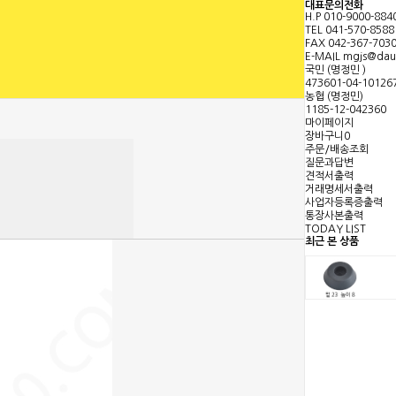
대표문의전화
H.P
010-9000-884
회원가입
로그인
TEL
041-570-8588
FAX
042-367-703
E-MAIL
mgjs@dau
국민 (명정민 )
<
473601-04-10126
농협 (명정민)
마
1185-12-042360
이
마이페이지
장바구니
0
페
주문/배송조회
이
질문과답변
견적서출력
지
거래명세서출력
보
사업자등록증출력
기
통장사본출력
TODAY LIST
최근 본 상품