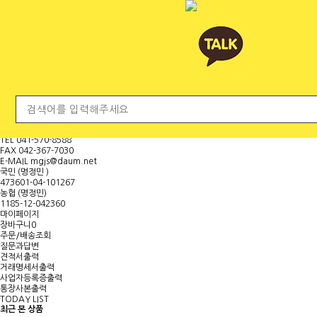
전체 카테고리
<
마
이
페
이
지
보
기
대표문의전화
H.P
010-9000-8840
TEL
041-570-8588
FAX
042-367-7030
E-MAIL
mgjs@daum.net
국민 (명정민 )
473601-04-101267
농협 (명정민)
1185-12-042360
마이페이지
장바구니
0
주문/배송조회
질문과답변
견적서출력
거래명세서출력
사업자등록증출력
통장사본출력
TODAY LIST
최근 본 상품