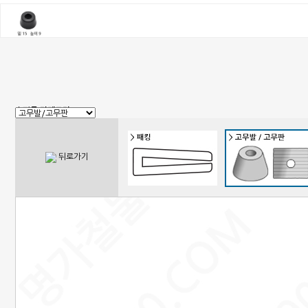
쇼핑몰 카테고리
1. 신상품
2. 손잡이
3. 핸들(푸쉬), 캠록, 키
4. 밀폐손잡이(냉장고)
뒤로가기
5. 원형핸들, 노브, 손잡이볼트
6. 경첩
7. 문부속, 탑차부속, 화장실부속
8. 오도시 랏지, 걸고리, 자물통
9. 매미고리, 클램프, 토글 클램프
10. 자석, 빠찌링, 래치
11. 쇼바, 수데
12. 패킹, 고무발, 구멍마개, 범폰
13. 조절좌
14. 레일, 포켓, 접이식 도어 부속
15. 캐스터(바퀴), 로라,다리
16. 와이어, 링고리,각종걸이
17. 선반대, 꺽쇠
18. 환기창, 우편함
19. 스텐파이프 부속, 유리부속