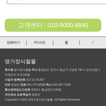
고객센터 : 010-9000-8840
전화하기
PC버전
홈
명가장식철물
회사명
명가장식철물
주소
충청남도 천안시 동남구 신방동 784-1 천안산업기
자재단지 아-2139호
사업자 등록번호
312-21-41307
대표
명정민
전화
041-570-8588
팩스
042-367-7030
통신판매업신고번호
제2011-충남천안-338호
개인정보 보호책임자
명정민
Copyright © 2001-2013 명가장식철물. All Rights Reserved.