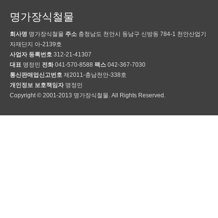
명가장식철물
회사명
명가장식철물
주소
충청남도 천안시 동남구 신방동 784-1 천안산업기
자재단지 아-2139호
사업자 등록번호
312-21-41307
대표
명정민
전화
041-570-8588
팩스
042-367-7030
통신판매업신고번호
제2011-충남천안-338호
개인정보 보호책임자
명정민
Copyright © 2001-2013 명가장식철물. All Rights Reserved.