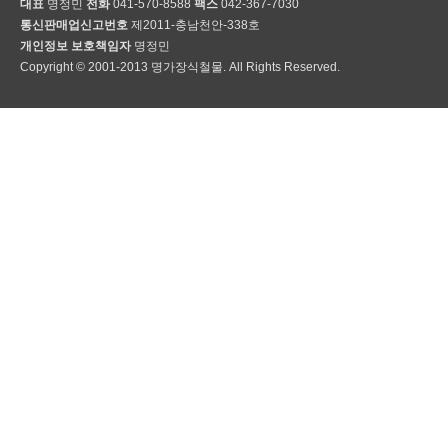
대표
명정민
전화
041-570-8588
팩스
042-367-7030
통신판매업신고번호
제2011-충남천안-338호
개인정보 보호책임자
명정민
Copyright © 2001-2013 명가장식철물. All Rights Reserved.