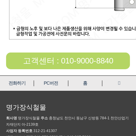
고객센터 : 010-9000-8840
전화하기
PC버전
홈
명가장식철물
회사명
명가장식철물
주소
충청남도 천안시 동남구 신방동 784-1 천안산업기
자재단지 아-2139호
사업자 등록번호
312-21-41307